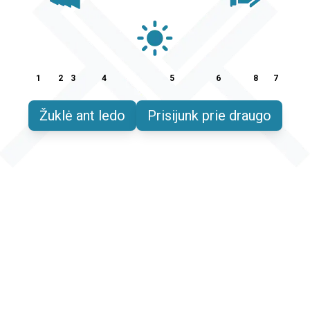
1
2
3
4
5
6
8
7
Žuklė ant ledo
Prisijunk prie draugo